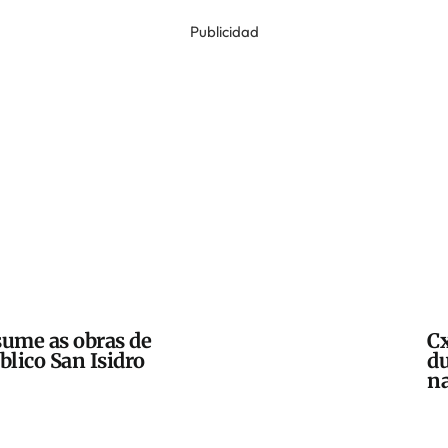
Publicidad
sume as obras de
Cx
blico San Isidro
du
na