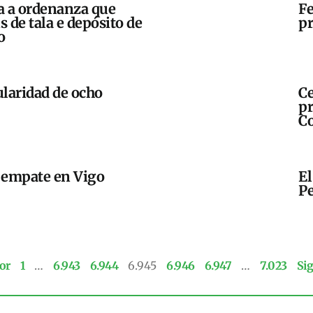
a a ordenanza que
Fe
 de tala e depósito de
pr
o
ularidad de ocho
Ce
pr
C
l empate en Vigo
El
P
or
1
…
6.943
6.944
6.945
6.946
6.947
…
7.023
Si