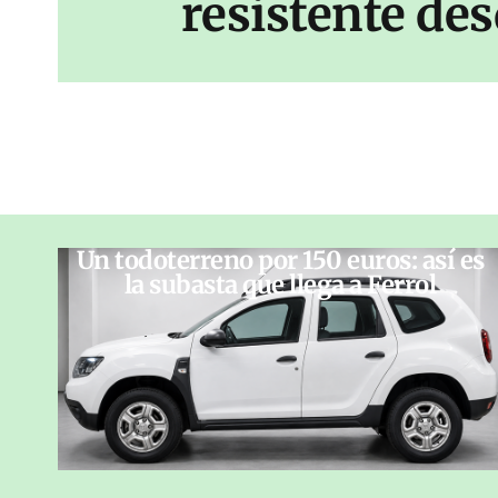
resistente des
Un todoterreno por 150 euros: así es
la subasta que llega a Ferrol