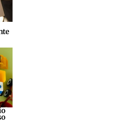
nte
io
so