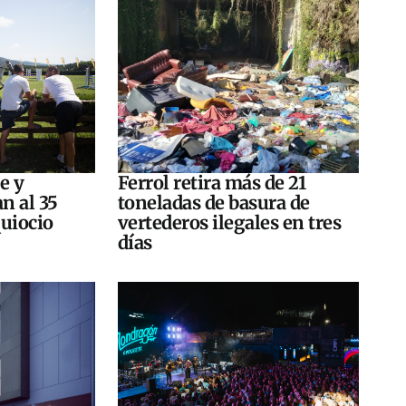
e y
Ferrol retira más de 21
n al 35
toneladas de basura de
quiocio
vertederos ilegales en tres
días