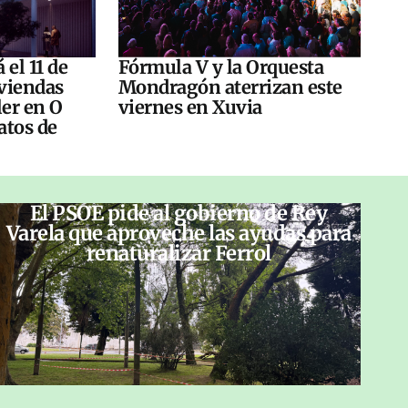
 el 11 de
Fórmula V y la Orquesta
viendas
Mondragón aterrizan este
ler en O
viernes en Xuvia
atos de
El PSOE pide al gobierno de Rey
Varela que aproveche las ayudas para
renaturalizar Ferrol