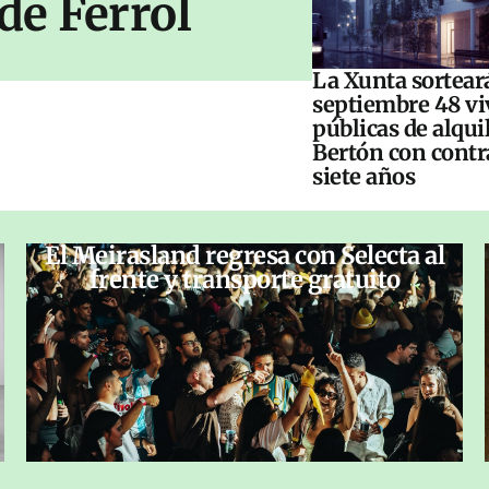
de Ferrol
La Xunta sorteará
septiembre 48 vi
públicas de alqui
Bertón con contr
siete años
El Meirasland regresa con Selecta al
frente y transporte gratuito