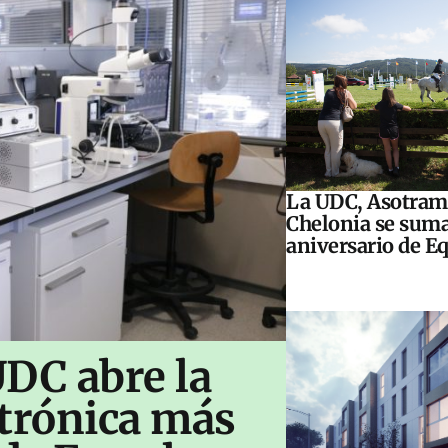
La UDC, Asotram
Chelonia se suma
aniversario de E
UDC abre la
ctrónica más