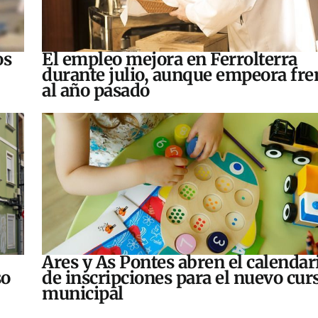
os
El empleo mejora en Ferrolterra
durante julio, aunque empeora fre
al año pasado
Ares y As Pontes abren el calendar
so
de inscripciones para el nuevo cur
municipal