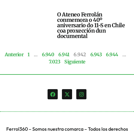
O Ateneo Ferrolán
conmemora o 40º
aniversario do 11-S en Chile
coa proxección dun
documental
Anterior
1
…
6.940
6.941
6.942
6.943
6.944
…
7.023
Siguiente
Ferrol360 – Somos nuestra comarca – Todos los derechos