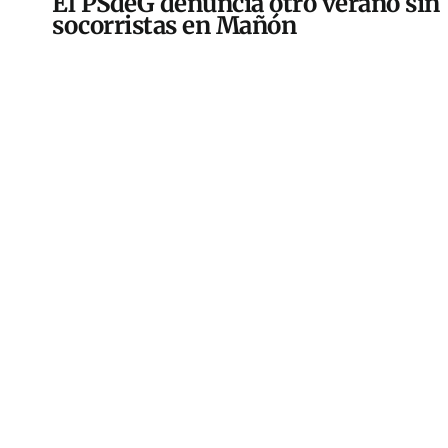
El PSdeG denuncia otro verano sin
socorristas en Mañón