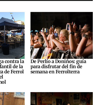
a contra la
De Perlío a Doniños: guía
antil de la
para disfrutar del fin de
za de Ferrol
semana en Ferrolterra
el
hol