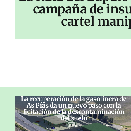
campaña de insu
cartel mani
La recuperación de la gasolinera de
As Pías da un nuevo paso con la
licitación de la descontaminación
del suelo