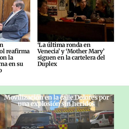
án
‘La última ronda en
ol reafirma
Venecia’ y ‘Mother Mary’
on la
siguen en la cartelera del
ma en su
Duplex
o
Movilización en la calle Dolores por
una explosión sin heridos