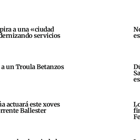
spira a una «ciudad
No
ernizando servicios
e
a a un Troula Betanzos
Dú
Sa
es
a actuará este xoves
Lo
rrente Ballester
fi
Fe