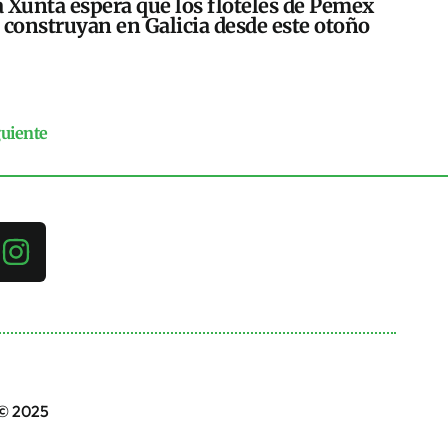
 Xunta espera que los floteles de Pemex
 construyan en Galicia desde este otoño
guiente
 © 2025