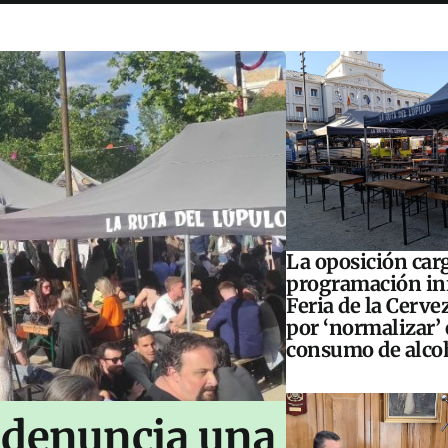
La oposición carg
programación inf
Feria de la Cerve
por ‘normalizar’ 
consumo de alco
 denuncia una