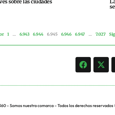
ves sobre las ciudades
La
se
or
1
…
6.943
6.944
6.945
6.946
6.947
…
7.027
Si
360 – Somos nuestra comarca – Todos los derechos reservados