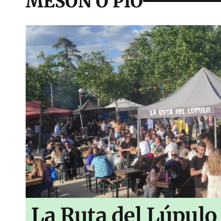
MESÓN O PÍO
La Ruta del Lúpulo