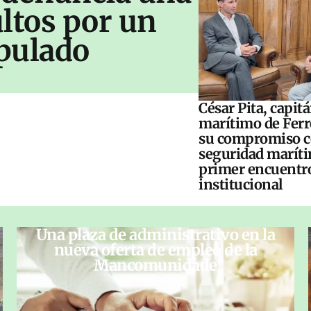
ltos por un
pulado
César Pita, capit
marítimo de Ferr
su compromiso c
seguridad maríti
primer encuentr
institucional
Una plaza de administrativo en la
nueva oferta de empleo de la
Mancomunidade