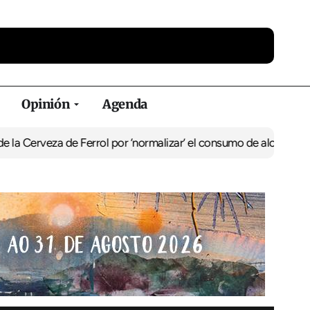
Opinión
Agenda
za de Ferrol por ‘normalizar’ el consumo de alcohol
De Perlío a Do