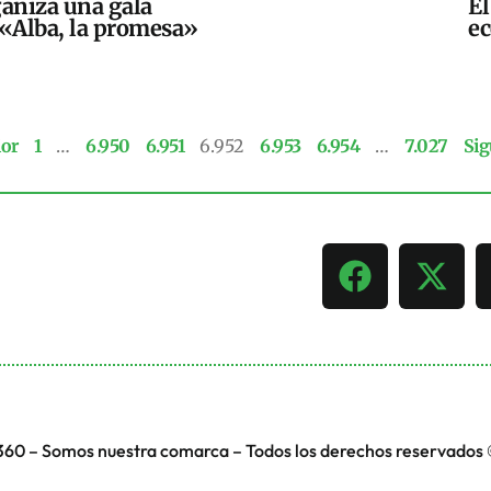
ganiza una gala
El
 «Alba, la promesa»
ec
ior
1
…
6.950
6.951
6.952
6.953
6.954
…
7.027
Sig
360 – Somos nuestra comarca – Todos los derechos reservados