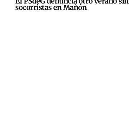
El PSdeG denuncia otro verano sin
socorristas en Mañón