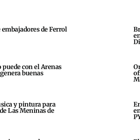
 embajadores de Ferrol
Br
en
Di
o puede con el Arenas
Or
 genera buenas
of
M
sica y pintura para
En
n de Las Meninas de
em
P