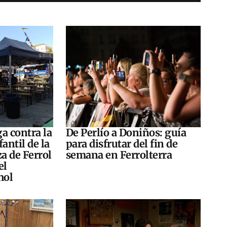
a contra la
De Perlío a Doniños: guía
antil de la
para disfrutar del fin de
za de Ferrol
semana en Ferrolterra
el
hol