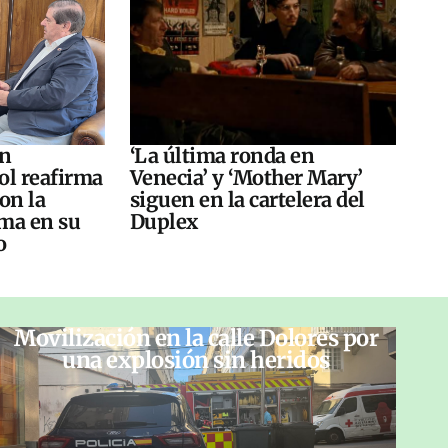
án
‘La última ronda en
ol reafirma
Venecia’ y ‘Mother Mary’
on la
siguen en la cartelera del
ma en su
Duplex
o
Movilización en la calle Dolores por
una explosión sin heridos