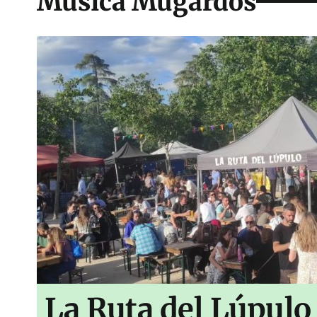
Música Mugardos
La Ruta del Lúpulo