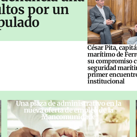
ltos por un
pulado
César Pita, capit
marítimo de Ferr
su compromiso c
seguridad maríti
primer encuentr
institucional
Una plaza de administrativo en la
nueva oferta de empleo de la
Mancomunidade