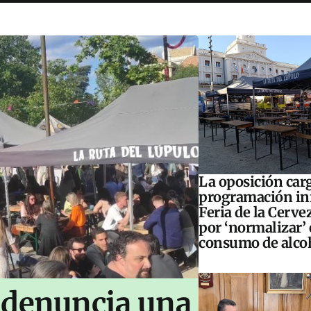
La oposición carg
programación inf
Feria de la Cerve
por ‘normalizar’ 
consumo de alco
 denuncia una