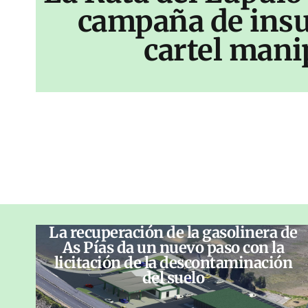
campaña de insu
cartel mani
La recuperación de la gasolinera de
As Pías da un nuevo paso con la
licitación de la descontaminación
del suelo