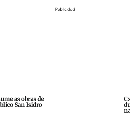
Publicidad
sume as obras de
Cx
blico San Isidro
du
na