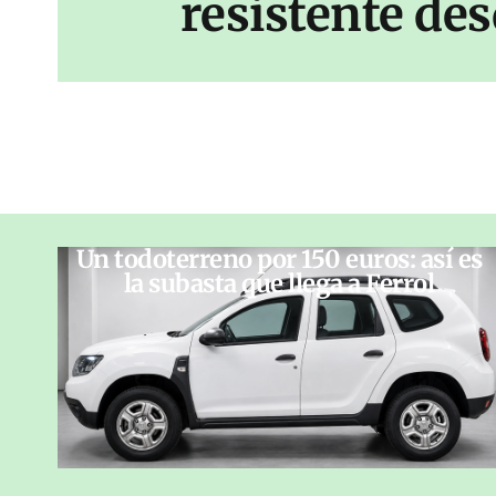
resistente des
Un todoterreno por 150 euros: así es
la subasta que llega a Ferrol