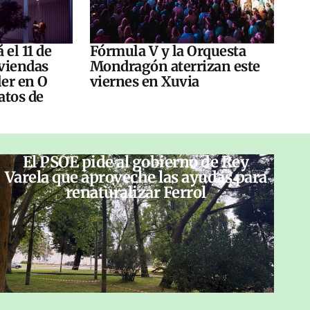
 el 11 de
Fórmula V y la Orquesta
viendas
Mondragón aterrizan este
ler en O
viernes en Xuvia
atos de
El PSOE pide al gobierno de Rey
Varela que aproveche las ayudas para
renaturalizar Ferrol