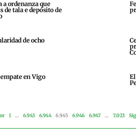
a a ordenanza que
Fe
 de tala e depósito de
pr
o
ularidad de ocho
Ce
pr
C
l empate en Vigo
El
P
or
1
…
6.943
6.944
6.945
6.946
6.947
…
7.023
Si