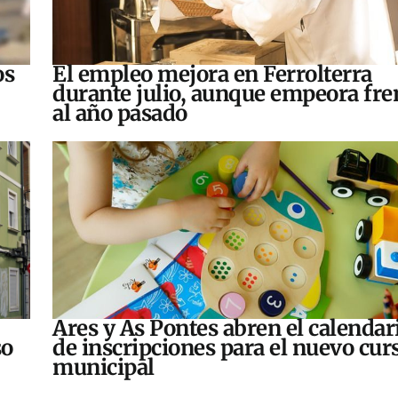
os
El empleo mejora en Ferrolterra
durante julio, aunque empeora fre
al año pasado
Ares y As Pontes abren el calendar
so
de inscripciones para el nuevo cur
municipal