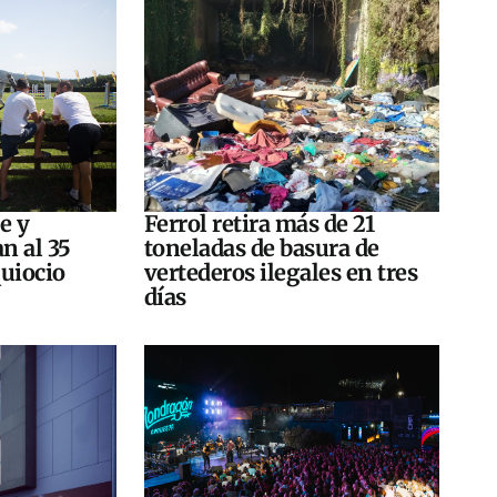
e y
Ferrol retira más de 21
n al 35
toneladas de basura de
quiocio
vertederos ilegales en tres
días