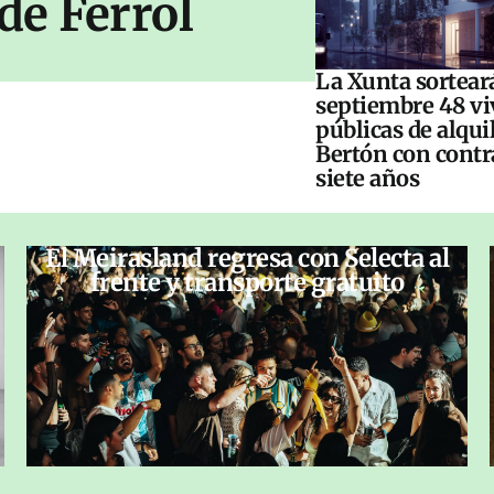
de Ferrol
La Xunta sorteará
septiembre 48 vi
públicas de alqui
Bertón con contr
siete años
El Meirasland regresa con Selecta al
frente y transporte gratuito