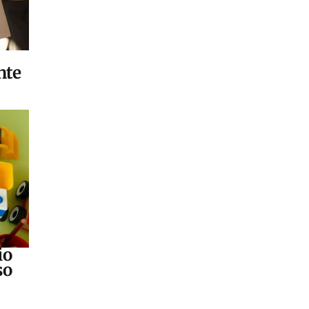
nte
io
so