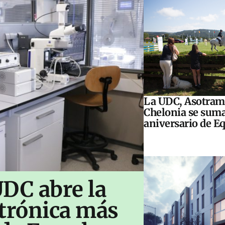
La UDC, Asotram
Chelonia se suma
aniversario de E
UDC abre la
ctrónica más